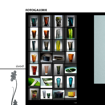
úvodní strana
–>