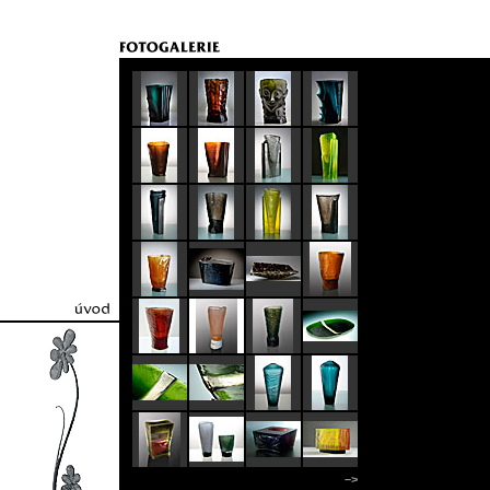
úvodní strana
–>