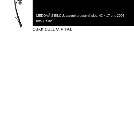
MEDOVÁ S BÍLOU, tavené broušené sklo, 42 × 17 cm, 2006
foto J. Šolc
curriculum vitae