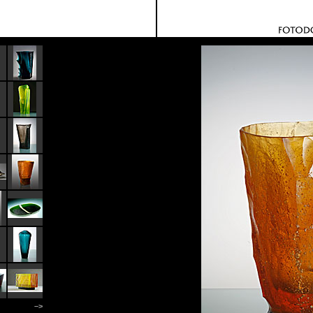
fotodokumentace z výstav
–>