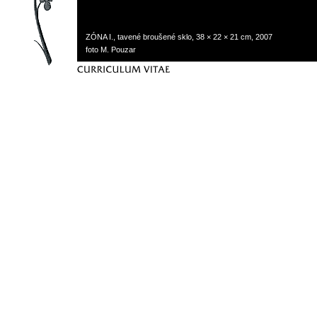
ZÓNA I., tavené broušené sklo, 38 × 22 × 21 cm, 2007
foto M. Pouzar
curriculum vitae