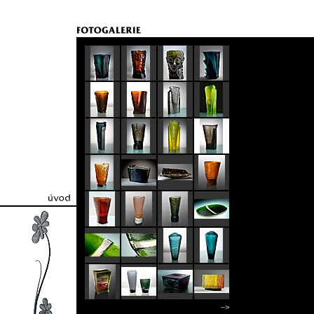
úvodní strana
–>